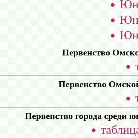
Юн
Юн
Юн
Первенство Омско
Первенство Омской
Первенство города среди юн
таблиц