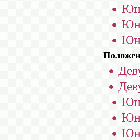
Юн
Юн
Юн
Положени
Дев
Дев
Юн
Юн
Юн