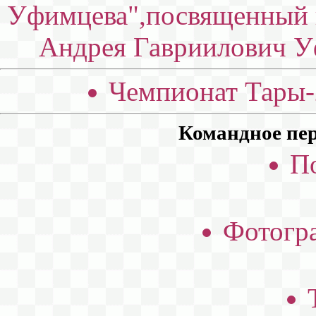
Уфимцева",посвященный 
Андрея Гавриилович Уф
Чемпионат Тары-2
Командное пер
П
Фотогра