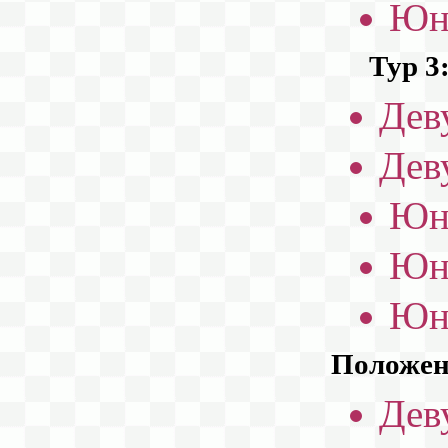
Юн
Тур 3
Дев
Дев
Юн
Юн
Юн
Положени
Дев