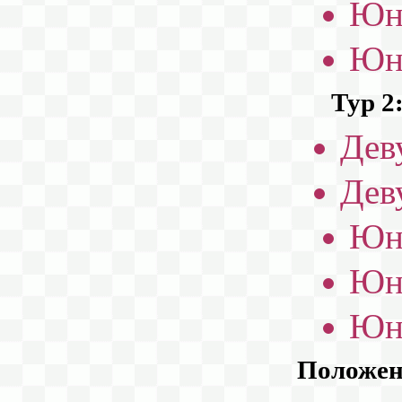
Юн
Юн
Тур 2
Дев
Дев
Юн
Юн
Юн
Положени