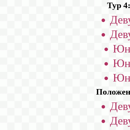
Тур 4
Дев
Дев
Юн
Юн
Юн
Положени
Дев
Дев