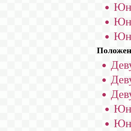
Юн
Юн
Юн
Положени
Дев
Дев
Дев
Юн
Юн