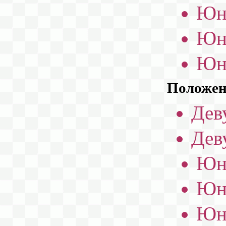
Юн
Юн
Юн
Положени
Дев
Дев
Юн
Юн
Юн