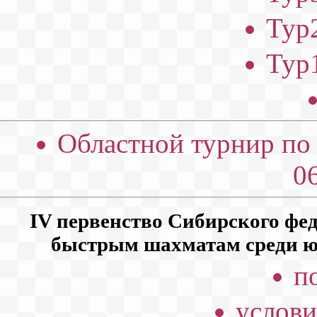
Тур2
Тур1
Областной турнир по 
06
IV первенство Сибирского фед
быстрым шахматам среди юно
п
услови