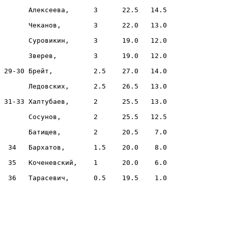
      Алексеева,      3      22.5   14.5

      Чеканов,        3      22.0   13.0

      Суровикин,      3      19.0   12.0

      Зверев,         3      19.0   12.0

29-30 Брейт,          2.5    27.0   14.0

      Ледовских,      2.5    26.5   13.0

31-33 Халтубаев,      2      25.5   13.0

      Сосунов,        2      25.5   12.5

      Батищев,        2      20.5    7.0

 34   Бархатов,       1.5    20.0    8.0

 35   Коченевский,    1      20.0    6.0

 36   Тарасевич,      0.5    19.5    1.0
