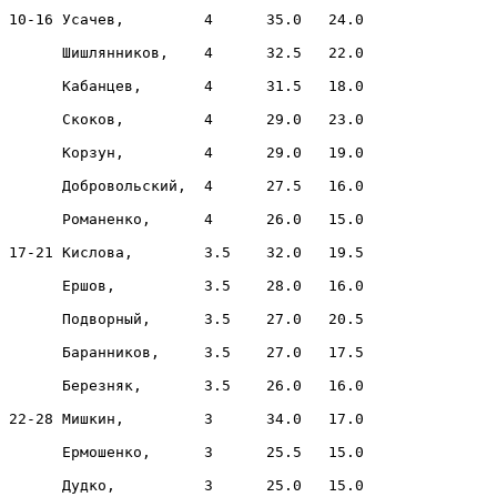
10-16 Усачев,         4      35.0   24.0

      Шишлянников,    4      32.5   22.0

      Кабанцев,       4      31.5   18.0

      Скоков,         4      29.0   23.0

      Корзун,         4      29.0   19.0

      Добровольский,  4      27.5   16.0

      Романенко,      4      26.0   15.0

17-21 Кислова,        3.5    32.0   19.5

      Ершов,          3.5    28.0   16.0

      Подворный,      3.5    27.0   20.5

      Баранников,     3.5    27.0   17.5

      Березняк,       3.5    26.0   16.0

22-28 Мишкин,         3      34.0   17.0

      Ермошенко,      3      25.5   15.0

      Дудко,          3      25.0   15.0
