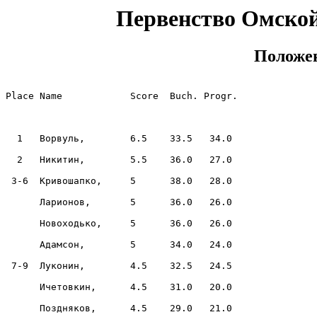
Первенство Омской
Положен
Place Name            Score  Buch. Progr.

  1   Ворвуль,        6.5    33.5   34.0

  2   Никитин,        5.5    36.0   27.0

 3-6  Кривошапко,     5      38.0   28.0

      Ларионов,       5      36.0   26.0

      Новоходько,     5      36.0   26.0

      Адамсон,        5      34.0   24.0

 7-9  Луконин,        4.5    32.5   24.5

      Ичетовкин,      4.5    31.0   20.0

      Поздняков,      4.5    29.0   21.0
