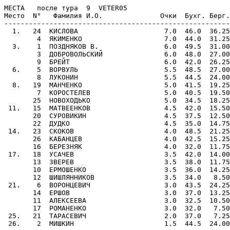
МЕСТА   после тура  9  VETER05

Место  N°   Фамилия И.О.              Очки  Бухг. Берг.
-------------------------------------------------------
  1.   24  КИСЛОВА                     7.0  46.0  36.25
        4  ЯКИМЕНКО                    7.0  44.0  31.25
  3.    1  ПОЗДНЯКОВ В.                6.0  49.5  31.00
        3  ДОБРОВОЛЬСКИЙ               6.0  48.0  27.00
        9  БРЕЙТ                       6.0  42.0  26.25
  6.    5  ВОРВУЛЬ                     5.5  48.5  27.00
        8  ЛУКОНИН                     5.5  44.5  24.00
  8.   19  МАНЧЕНКО                    5.0  41.5  19.25
        7  КОРОСТЕЛЕВ                  5.0  40.5  19.50
       25  НОВОХОДЬКО                  5.0  34.5  18.25
 11.   15  МАТВЕЕНКОВ                  4.5  42.0  15.50
       20  СУРОВИКИН                   4.5  37.5  12.50
       22  ДУДКО                       4.5  35.0  14.75
 14.   23  СКОКОВ                      4.0  48.5  21.25
       26  КАБАНЦЕВ                    4.0  42.5  15.25
       16  БЕРЕЗНЯК                    4.0  32.0  11.75
 17.   18  УСАЧЕВ                      3.5  42.0  14.00
       13  ЗВЕРЕВ                      3.5  38.0  11.75
       10  ЕРМОШЕНКО                   3.5  36.0  14.25
       12  ШИШЛЯННИКОВ                 3.5  34.0   8.50
 21.    6  ВОРОНЦЕВИЧ                  3.0  43.5  24.25
       14  ЕРШОВ                       3.0  37.0  13.25
       11  АЛЕКСЕЕВА                   3.0  32.5  10.50
       17  РОМАНЕНКО                   3.0  32.0   7.50
 25.   21  ТАРАСЕВИЧ                   2.0  37.0   7.25