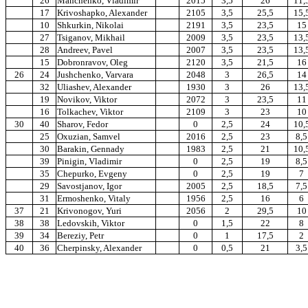
26
Manchenko, Vladimir
2015
3,5
26
11,
17
Krivoshapko, Alexander
2105
3,5
25,5
15,
10
Shkurkin, Nikolai
2191
3,5
23,5
15
27
Tsiganov, Mikhail
2009
3,5
23,5
13,
28
Andreev, Pavel
2007
3,5
23,5
13,
15
Dobronravov, Oleg
2120
3,5
21,5
16
26
24
Jushchenko, Varvara
2048
3
26,5
14
32
Uliashev, Alexander
1930
3
26
13,
19
Novikov, Viktor
2072
3
23,5
11
16
Tolkachev, Viktor
2109
3
23
10
30
40
Sharov, Fedor
0
2,5
24
10,
25
Oxuzian, Samvel
2016
2,5
23
8,5
30
Barakin, Gennady
1983
2,5
21
10,
39
Pinigin, Vladimir
0
2,5
19
8,5
35
Chepurko, Evgeny
0
2,5
19
7
29
Savostjanov, Igor
2005
2,5
18,5
7,5
31
Ermoshenko, Vitaly
1956
2,5
16
6
37
21
Krivonogov, Yuri
2056
2
29,5
10
38
38
Ledovskih, Viktor
0
1,5
22
8
39
34
Bereziy, Petr
0
1
17,5
2
40
36
Cherpinsky, Alexander
0
0,5
21
3,5