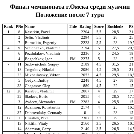
Финал чемпионата г.Омска среди мужчин
Положение после 7 тура
Rank
PNo
Name
Title
Rating
Score
Buchholz
PS
1
8
Kasatkin, Pavel
2204
5,5
28,5
21
2
Selin, Vladimir
2294
5,5
28
25
7
Burmakin, Evgeniy
2223
5,5
23
19,
4
9
Vinichenko, Vladimir
2194
5
27,5
20,
6
Pozdniakov, Vladimir
2236
5
24,5
18
4
Bogachkov, Igor
FM
2275
5
23
17
7
11
Sadovnichuk, Sergey
2189
4,5
31,5
21
18
Tregubov, Nikolai
2086
4,5
29,5
21
23
Mikhailovsky, Viktor
2053
4,5
29,5
18,
5
Gedyk, Dmitry
2248
4,5
27
18
33
Chagasov, Oleg
1880
4,5
22
15
12
20
Karabut, Vladimir
2067
4
29
17
22
Skokov, Boris
2055
4
28,5
17,
3
Avdeev, Alexander
FM
2283
4
25,5
15
12
Adamson, Konstantin
2174
4
25
16,
37
Dobrovolsky, Gennady
0
4
23
15
17
1
Uliashev, Pavel
2307
3,5
29
18
13
Nikitin, Vitaly
2160
3,5
26,5
16,
14
Adamson, Garry
2140
3,5
26,5
14,