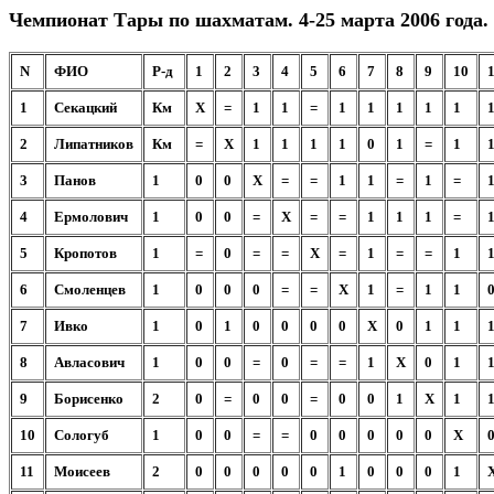
Чемпионат Тары по шахматам. 4-25 марта 2006 года.
N
ФИО
Р-д
1
2
3
4
5
6
7
8
9
10
1
Секацкий
Км
X
=
1
1
=
1
1
1
1
1
2
Липатников
Км
=
X
1
1
1
1
0
1
=
1
3
Панов
1
0
0
X
=
=
1
1
=
1
=
4
Ермолович
1
0
0
=
X
=
=
1
1
1
=
5
Кропотов
1
=
0
=
=
X
=
1
=
=
1
6
Смоленцев
1
0
0
0
=
=
X
1
=
1
1
7
Ивко
1
0
1
0
0
0
0
X
0
1
1
8
Авласович
1
0
0
=
0
=
=
1
X
0
1
9
Борисенко
2
0
=
0
0
=
0
0
1
X
1
10
Сологуб
1
0
0
=
=
0
0
0
0
0
X
11
Моисеев
2
0
0
0
0
0
1
0
0
0
1