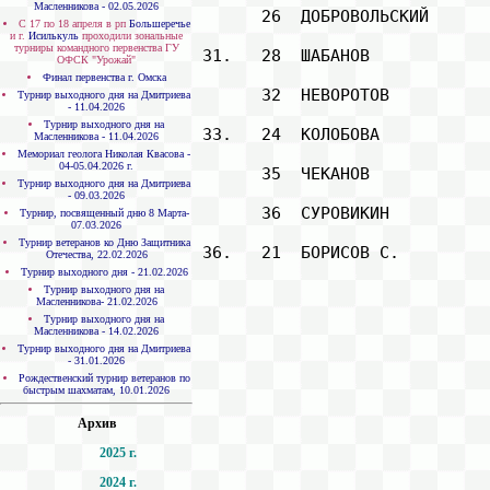
Масленникова - 02.05.2026
       26  ДОБРОВОЛЬСКИЙ      
С 17 по 18 апреля в рп
Большеречье
и г.
Исилькуль
проходили зональные
турниры командного первенства ГУ
 31.   28  ШАБАНОВ            
ОФСК "Урожай"
Финал первенства г. Омска
       32  НЕВОРОТОВ          
Турнир выходного дня на Дмитриева
- 11.04.2026
Турнир выходного дня на
 33.   24  КОЛОБОВА           
Масленникова - 11.04.2026
Мемориал геолога Николая Квасова -
04-05.04.2026 г.
       35  ЧЕКАНОВ            
Турнир выходного дня на Дмитриева
- 09.03.2026
       36  СУРОВИКИН          
Турнир, посвященный дню 8 Марта-
07.03.2026
Турнир ветеранов ко Дню Защитника
 36.   21  БОРИСОВ С.         
Отечества, 22.02.2026
Турнир выходного дня - 21.02.2026
Турнир выходного дня на
Масленникова- 21.02.2026
Турнир выходного дня на
Масленникова - 14.02.2026
Турнир выходного дня на Дмитриева
- 31.01.2026
Рождественский турнир ветеранов по
быстрым шахматам, 10.01.2026
Архив
2025 г.
2024 г.