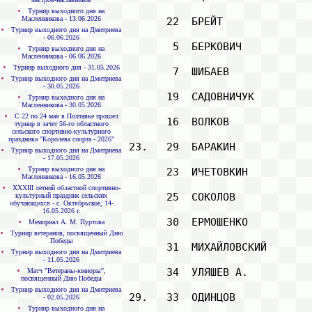
Турнир выходного дня на
Масленникова - 13.06.2026
       22  БРЕЙТ              
Турнир выходного дня на Дмитриева
- 06.06.2026
        5  БЕРКОВИЧ           
Турнир выходного дня на
Масленникова - 06.06.2026
Турнир выходного дня - 31.05.2026
        7  ШИБАЕВ             
Турнир выходного дня на Дмитриева
- 30.05.2026
       19  САДОВНИЧУК         
Турнир выходного дня на
Масленникова - 30.05.2026
С 22 по 24 мая в Полтавке прошел
       16  ВОЛКОВ             
турнир в зачет 56-го областного
сельского спортивно-культурного
праздника "Королева спорта - 2026"
 23.   29  БАРАКИН            
Турнир выходного дня на Дмитриева
- 17.05.2026
Турнир выходного дня на
       23  ИЧЕТОВКИН          
Масленникова - 16.05.2026
XXXIII летний областной спортивно-
       25  СОКОЛОВ            
культурный праздник сельских
обучающихся - с. Октябрьское, 14-
16.05.2026 г.
       30  ЕРМОШЕНКО          
Мемориал А. М. Пуртова
Турнир ветеранов, посвященный Дню
Победы
       31  МИХАЙЛОВСКИЙ       
Турнир выходного дня на Дмитриева
- 11.05.2026
       34  УЛЯШЕВ А.          
Матч "Ветераны-юниоры",
посвященный Дню Победы
Турнир выходного дня на Дмитриева
 29.   33  ОДИНЦОВ            
- 02.05.2026
Турнир выходного дня на