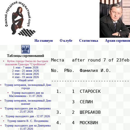
На главную
О клубе
Статистика
Архив соревно
Таблицы соревнований
Места   after round 7 of 23feb

Кубок города Омска по быстрым
шахматам Гран-при "Стройбетон"
1 этап - 7 июня 2026
No.  PNo.  Фамилия И.О.       
2 этап - 21 июня 2026
3 этап - 05 июля 2026
4 этап - 19 июля 2026
------------------------------
Общий зачет
Турнир ветеранов, посвященный Дню
города
  1.    1  СТАРОСЕК           
Турнир выходного дня на
Масленникова - 11.07.2026
Турнир ветеранов, посвященный Дню
        3  СЕЛИН              
шахмат
Турнир выходного дня на Дмитриева
  3.    2  ШЕРБАКОВ           
- 25.07.2026
Турнир выходного дня - 12.07.2026
Турнир памяти В. С. Позднякова
  4.    4  МОСКВИН            
Турнир выходного дня на Дмитриева
- 11.07.2026