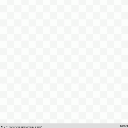
послед
МУ "Городской шахматный клуб"