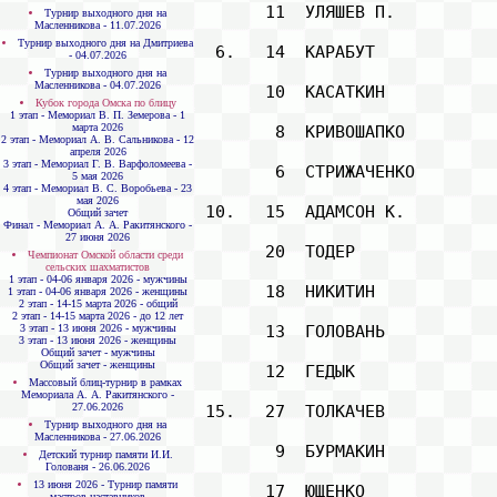
       11  УЛЯШЕВ П.          
Турнир выходного дня на
Масленникова - 11.07.2026
Турнир выходного дня на Дмитриева
  6.   14  КАРАБУТ            
- 04.07.2026
Турнир выходного дня на
Масленникова - 04.07.2026
       10  КАСАТКИН           
Кубок города Омска по блицу
1 этап - Мемориал В. П. Земерова - 1
марта 2026
        8  КРИВОШАПКО         
2 этап - Мемориал А. В. Сальникова - 12
апреля 2026
3 этап - Мемориал Г. В. Варфоломеева -
        6  СТРИЖАЧЕНКО        
5 мая 2026
4 этап - Мемориал В. С. Воробьева - 23
мая 2026
 10.   15  АДАМСОН К.         
Общий зачет
Финал - Мемориал А. А. Ракитянского -
27 июня 2026
       20  ТОДЕР              
Чемпионат Омской области среди
сельских шахматистов
1 этап - 04-06 января 2026 - мужчины
       18  НИКИТИН            
1 этап - 04-06 января 2026 - женщины
2 этап - 14-15 марта 2026 - общий
2 этап - 14-15 марта 2026 - до 12 лет
3 этап - 13 июня 2026 - мужчины
       13  ГОЛОВАНЬ           
3 этап - 13 июня 2026 - женщины
Общий зачет - мужчины
Общий зачет - женщины
       12  ГЕДЫК              
Массовый блиц-турнир в рамках
Мемориала А. А. Ракитянского -
27.06.2026
 15.   27  ТОЛКАЧЕВ           
Турнир выходного дня на
Масленникова - 27.06.2026
        9  БУРМАКИН           
Детский турнир памяти И.И.
Голованя - 26.06.2026
13 июня 2026 - Турнир памяти
       17  ЮЩЕНКО             
мастров-наставников