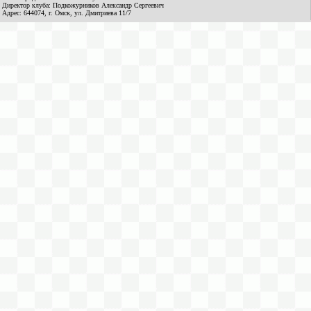
Директор клуба: Подкожурников Александр Сергеевич
Адрес: 644074, г. Омск, ул. Дмитриева 11/7