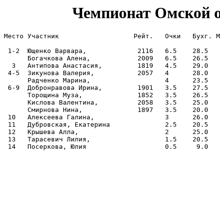
Чемпионат Омской о
Место Участник                   Рейт.   Очки   Бухг. M
 1-2  Ющенко Варвара,             2116   6.5    28.5   
      Богачкова Алена,            2009   6.5    26.5   
  3   Антипова Анастасия,         1819   4.5    29.0   
 4-5  Зикунова Валерия,           2057   4      28.0   
      Радченко Марина,                   4      23.5   
 6-9  Добронравова Ирина,         1901   3.5    27.5   
      Торощина Муза,              1852   3.5    26.5   
      Кислова Валентина,          2058   3.5    25.0   
      Смирнова Нина,              1897   3.5    20.0   
 10   Алексеева Галина,                  3      26.0   
 11   Дубровская, Екатерина              2.5    20.5   
 12   Крышева Алла,                      2      25.0   
 13   Тарасевич Лилия,                   1.5    20.5   
 14   Посеркова, Юлия                    0.5     9.0   