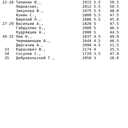
22-26 Типикин И.,                  1915 5.5    50.5    
      Ледовских,                   2012 5.5    50.5    
      Зикунова В.,                 1975 5.5    48.0    
      Конин С.,                    2000 5.5    47.5    
      Березий П.,                  1886 5.5    45.0    
27-29 Васильев А.,                 1826 5      47.5    
      Габдуллин О.,                2000 5      46.5    
      Кудрявцев А.,                2000 5      44.5    
30-32 Лев Н.,                      1837 4.5    49.0    
      Чермашенцев А.,              1644 4.5    46.5    
      Дергачев А.,                 2090 4.5    21.5    
 33   Карасевич В.,                2174 4      35.5    
 34   Сосунов С.,                  1729 3.5    47.0    