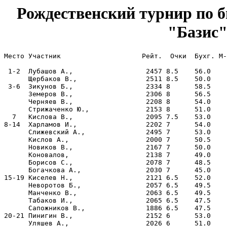
Рождественский турнир по
"Базис",
Место Участник                    Рейт.  Очки  Бухг. M-
 1-2  Лубашов А.,                  2457 8.5    56.0    
      Щербаков В.,                 2511 8.5    50.0    
 3-6  Зикунов Б.,                  2334 8      58.5    
      Земеров В.,                  2306 8      56.5    
      Черняев В.,                  2208 8      54.0    
      Стрижаченко Ю.,              2153 8      51.0    
  7   Кислова В.,                  2095 7.5    53.0    
8-14  Харламов И.,                 2202 7      54.0    
      Слижевский А.,               2495 7      53.0    
      Кислов А.,                   2000 7      50.5    
      Новиков В.,                  2167 7      50.0    
      Коновалов,                   2138 7      49.0    
      Борисов С.,                  2078 7      48.5    
      Богачкова А.,                2030 7      45.0    
15-19 Киселев Н.,                  2121 6.5    52.0    
      Неворотов Б.,                2057 6.5    49.5    
      Манченко В.,                 2063 6.5    49.5    
      Табаков И.,                  2065 6.5    47.5    
      Сапожников В.,               1886 6.5    47.5    
20-21 Пинигин В.,                  2152 6      53.0    
      Уляшев А.,                   2026 6      51.0    