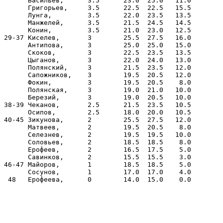
      Васильев,      3.5      23.0  25.0   11.0

      Григорьев,     3.5      22.5  22.5   15.5

      Лунга,         3.5      22.0  23.5   13.5

      Манжелей,      3.5      21.5  24.5   14.5

      Конин,         3.5      21.0  23.0   12.5

29-37 Киселев,       3        25.5  27.5   16.0

      Антипова,      3        25.0  25.0   15.0

      Скоков,        3        22.5  23.5   13.5

      Цыганов,       3        22.0  24.0   13.0

      Полянский,     3        21.5  23.5   12.0

      Сапожников,    3        19.5  20.5   12.0

      Фокин,         3        19.5  20.5    8.0

      Полянская,     3        19.0  21.0   10.0

      Березий,       3        19.0  20.5   10.0

38-39 Чеканов,       2.5      21.5  23.5   10.5

      Осипов,        2.5      18.0  20.0   10.5

40-45 Зикунова,      2        25.5  27.5   12.0

      Матвеев,       2        19.5  20.5    8.0

      Селезнев,      2        19.5  19.5   10.0

      Соловьев,      2        18.5  18.5    8.0

      Ерофеев,       2        16.5  17.5    5.0

      Савинков,      2        15.5  15.5    3.0

46-47 Майоров,       1        18.5  18.5    5.0

      Сосунов,       1        17.0  17.0    4.0
