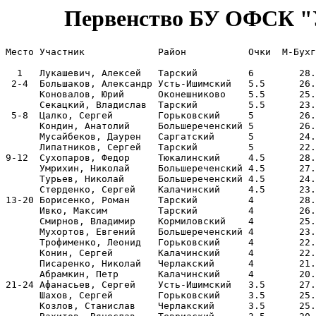
Первенство БУ ОФСК "Ур
Место Участник             Район           Очки  M-Бухг
  1   Лукашевич, Алексей   Тарский         6        28.
 2-4  Большаков, Александр Усть-Ишимский   5.5      26.
      Коновалов, Юрий      Оконешниково    5.5      25.
      Секацкий, Владислав  Тарский         5.5      23.
 5-8  Цалко, Сергей        Горьковский     5        26.
      Кондин, Анатолий     Большереченский 5        26.
      Мусайбеков, Даурен   Саргатский      5        24.
      Липатников, Сергей   Тарский         5        22.
9-12  Сухопаров, Федор     Тюкалинский     4.5      28.
      Умрихин, Николай     Большереченский 4.5      27.
      Турьев, Николай      Большереченский 4.5      24.
      Стерденко, Сергей    Калачинский     4.5      23.
13-20 Борисенко, Роман     Тарский         4        28.
      Ивко, Максим         Тарский         4        26.
      Смирнов, Владимир    Кормиловский    4        25.
      Мухортов, Евгений    Большереченский 4        23.
      Трофименко, Леонид   Горьковский     4        22.
      Конин, Сергей        Калачинский     4        22.
      Писаренко, Николай   Черлакский      4        21.
      Абрамкин, Петр       Калачинский     4        20.
21-24 Афанасьев, Сергей    Усть-Ишимский   3.5      27.
      Шахов, Сергей        Горьковский     3.5      25.
      Козлов, Станислав    Черлакский      3.5      25.