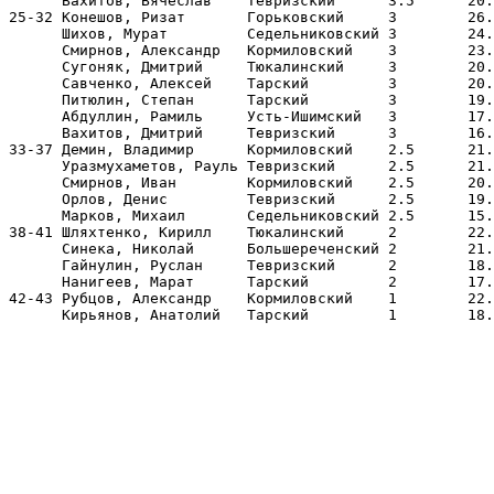
      Вахитов, Вячеслав    Тевризский      3.5      20.
25-32 Конешов, Ризат       Горьковский     3        26.
      Шихов, Мурат         Седельниковский 3        24.
      Смирнов, Александр   Кормиловский    3        23.
      Сугоняк, Дмитрий     Тюкалинский     3        20.
      Савченко, Алексей    Тарский         3        20.
      Питюлин, Степан      Тарский         3        19.
      Абдуллин, Рамиль     Усть-Ишимский   3        17.
      Вахитов, Дмитрий     Тевризский      3        16.
33-37 Демин, Владимир      Кормиловский    2.5      21.
      Уразмухаметов, Рауль Тевризский      2.5      21.
      Смирнов, Иван        Кормиловский    2.5      20.
      Орлов, Денис         Тевризский      2.5      19.
      Марков, Михаил       Седельниковский 2.5      15.
38-41 Шляхтенко, Кирилл    Тюкалинский     2        22.
      Синека, Николай      Большереченский 2        21.
      Гайнулин, Руслан     Тевризский      2        18.
      Нанигеев, Марат      Тарский         2        17.
42-43 Рубцов, Александр    Кормиловский    1        22.