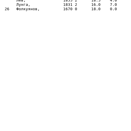
      Лев,                1855 2      18.5    4.0

      Лунга,              1831 2      16.0    7.0
