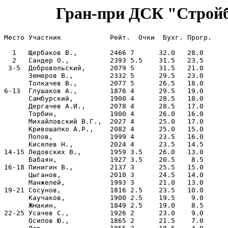
Гран-при ДСК "Стройбе
Место Участник            Рейт.  Очки  Бухг. Прогр.

  1   Щербаков В.,        2466 7      32.0   28.0

  2   Сандер О.,          2393 5.5    31.5   23.5

 3-5  Добровольский,      2079 5      31.5   21.0

      Земеров В.,         2332 5      29.5   23.0

      Толкачев В.,        2077 5      26.5   18.0

6-13  Глушаков А.,        1876 4      29.5   19.0

      Самбурский,         1900 4      28.5   18.0

      Дергачев А.И.,      2078 4      28.5   17.0

      Торбин,             1900 4      26.0   16.0

      Михайловский В.Г.,  2027 4      25.0   17.0

      Кривошапко А.Р.,    2082 4      25.0   15.0

      Попов,              1999 4      23.5   16.0

      Киселев Н.,         2024 4      23.5   14.5

14-15 Ледовских В.,       1959 3.5    26.0   13.0

      Бабаян,             1927 3.5    20.5    8.5

16-18 Пинигин В.,         2137 3      25.5   15.0

      Цыганов,            2010 3      24.5   14.0

      Манжелей,           1993 3      21.0   13.0

19-21 Сосунов,            1816 2.5    23.5   10.0

      Каучаков,           1900 2.5    19.5    9.0

      Жмакин,             1849 2.5    19.0    8.5

22-25 Усачев С.,          1926 2      23.0    9.0

      Осипов Ю.,          1865 2      21.5    7.0
