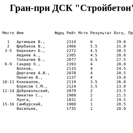
Гран-при ДСК "Стройбетон".
Место Имя             Фдрц Рейт Мстн Результат Бхгц. Пр
  1   Артемьев В.,         2314      6          29.0   
  2   Щербаков В.,         2466      5.5        31.0   
 3-5  Беркович Б.,         2272      4.5        30.5   
      Авдеев А.,           2305      4.5        28.0   
      Толкачев В.,         2077      4.5        27.5   
 6-9  Сандер О.,           2393      4          28.0   
      Волков,              2133      4          24.5   
      Дергачев А.И.,       2078      4          20.5   
      Пинигин В.,          2137      4          19.0   
10-11 Коновалов,           2119      3.5        26.0   
      Борисов С.М.,        2124      3.5        23.0   
12-14 Добровольский,       2079      2          23.5   
      Никитин С.,          1900      2          21.5   
      Лунга,               1831      2          19.5   
15-16 Самбурский,          1900      1          20.5   