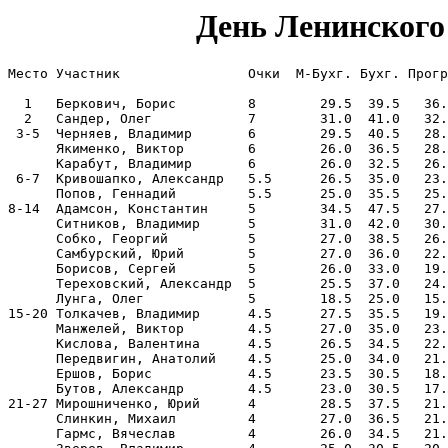
День Ленинского 
Место Участник                Очки  M-Бухг. Бухг. Прогр
  1   Беркович, Борис         8        29.5  39.5   36.
  2   Сандер, Олег            7        31.0  41.0   32.
 3-5  Черняев, Владимир       6        29.5  40.5   28.
      Якименко, Виктор        6        26.0  36.5   28.
      Карабут, Владимир       6        26.0  32.5   26.
 6-7  Кривошапко, Александр   5.5      26.5  35.0   23.
      Попов, Геннадий         5.5      25.0  35.5   25.
8-14  Адамсон, Константин     5        34.5  47.5   27.
      Ситников, Владимир      5        31.0  42.0   30.
      Собко, Георгий          5        27.0  38.5   26.
      Самбурский, Юрий        5        27.0  36.0   22.
      Борисов, Сергей         5        26.0  33.0   19.
      Тереховский, Александр  5        25.5  37.0   24.
      Лунга, Олег             5        18.5  25.0   15.
15-20 Толкачев, Владимир      4.5      27.5  35.5   19.
      Манжелей, Виктор        4.5      27.0  35.0   23.
      Кислова, Валентина      4.5      26.5  34.5   22.
      Передвигин, Анатолий    4.5      25.0  34.0   21.
      Ершов, Борис            4.5      23.5  30.5   18.
      Бутов, Александр        4.5      23.0  30.5   17.
21-27 Мирошниченко, Юрий      4        28.5  37.5   21.
      Слинкин, Михаил         4        27.0  36.5   21.
      Гармс, Вячеслав         4        26.0  34.5   21.