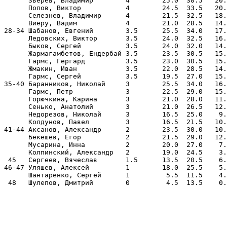
      Зверев, Владимир        4        25.0  30.5   20.
      Попов, Виктор           4        24.5  33.5   20.
      Селезнев, Владимир      4        21.5  32.5   18.
      Виеру, Вадим            4        21.0  28.5   14.
28-34 Шабанов, Евгений        3.5      25.5  34.0   17.
      Ледовских, Виктор       3.5      24.0  32.5   16.
      Быков, Сергей           3.5      24.0  32.0   14.
      Жармагамбетов, Ендербай 3.5      23.5  30.5   15.
      Гармс, Гергард          3.5      23.0  30.5   15.
      Жмакин, Иван            3.5      22.0  28.5   14.
      Гармс, Сергей           3.5      19.5  27.0   15.
35-40 Баранников, Николай     3        25.5  34.0   16.
      Гармс, Петр             3        22.5  29.0   15.
      Горючкина, Карина       3        21.0  28.0   11.
      Сенько, Анатолий        3        21.0  26.5   12.
      Недорезов, Николай      3        16.5  25.0    9.
      Колдунов, Павел         3        16.5  21.5   10.
41-44 Аксанов, Александр      2        23.5  30.0   10.
      Бекешев, Егор           2        21.5  29.0   12.
      Мусарина, Инна          2        20.0  27.0    7.
      Колпинский, Александр   2        19.0  24.5    3.
 45   Сергеев, Вячеслав       1.5      13.5  20.5    6.
46-47 Уляшев, Алексей         1        18.0  25.5    5.
      Шантаренко, Сергей      1         5.5  11.5    4.