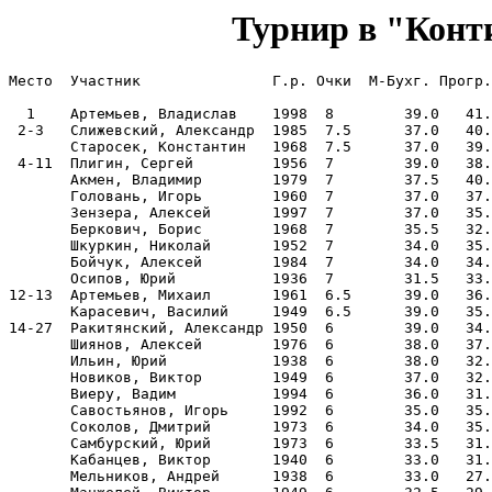
Турнир в "Конт
Место  Участник               Г.р. Очки  M-Бухг. Прогр.

  1    Артемьев, Владислав    1998  8        39.0   41.
 2-3   Слижевский, Александр  1985  7.5      37.0   40.
       Старосек, Константин   1968  7.5      37.0   39.
 4-11  Плигин, Сергей         1956  7        39.0   38.
       Акмен, Владимир        1979  7        37.5   40.
       Головань, Игорь        1960  7        37.0   37.
       Зензера, Алексей       1997  7        37.0   35.
       Беркович, Борис        1968  7        35.5   32.
       Шкуркин, Николай       1952  7        34.0   35.
       Бойчук, Алексей        1984  7        34.0   34.
       Осипов, Юрий           1936  7        31.5   33.
12-13  Артемьев, Михаил       1961  6.5      39.0   36.
       Карасевич, Василий     1949  6.5      39.0   35.
14-27  Ракитянский, Александр 1950  6        39.0   34.
       Шиянов, Алексей        1976  6        38.0   37.
       Ильин, Юрий            1938  6        38.0   32.
       Новиков, Виктор        1949  6        37.0   32.
       Виеру, Вадим           1994  6        36.0   31.
       Савостьянов, Игорь     1992  6        35.0   35.
       Соколов, Дмитрий       1973  6        34.0   35.
       Самбурский, Юрий       1973  6        33.5   31.
       Кабанцев, Виктор       1940  6        33.0   31.
       Мельников, Андрей      1938  6        33.0   27.