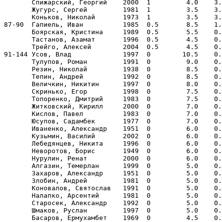
       Спижарский, Георгий    2000  1         4.0    3.
       Жугурс, Сергей         1981  1         3.5    3.
       Коньков, Николай       1973  1         3.5    3.
87-90  Гапиель, Иван          1985  0.5       8.5    1.
       Боярская, Кристина     1989  0.5       5.5    0.
       Тастанов, Азамат       1996  0.5       4.5    0.
       Трейго, Алексей        2004  0.5       4.5    0.
91-144 Усов, Влад             1997  0        10.5    0.
       Тулупов, Роман         1991  0         9.0    0.
       Резин, Николай         1938  0         8.5    0.
       Тепин, Андрей          1992  0         8.5    0.
       Величкин, Никитин      1997  0         8.0    0.
       Скринько, Егор         1998  0         7.5    0.
       Топоренко, Дмитрий     1983  0         7.5    0.
       Житковский, Кирилл     2000  0         7.0    0.
       Кислов, Павел          1983  0         7.0    0.
       Юсупов, Садамбек       1977  0         7.0    0.
       Иваненко, Александр    1951  0         6.0    0.
       Кузьмин, Василий       2002  0         6.0    0.
       Лебедянцев, Никита     1996  0         6.0    0.
       Неворотов, Борис       1949  0         6.0    0.
       Нурулин, Ренат         2000  0         6.0    0.
       Алгазин, Темерлан      1999  0         5.0    0.
       Захаров, Александр     1951  0         5.0    0.
       Злобин, Андрей         1981  0         5.0    0.
       Коновалов, Святослав   1991  0         5.0    0.
       Налапко, Арсентий      1981  0         5.0    0.
       Старосек, Александр    1992  0         5.0    0.
       Шмаков, Руслан         1997  0         5.0    0.
       Басаров, Ермухамбет    1969  0         4.5    0.