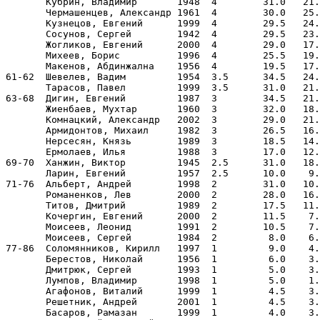
       Кубрин, Владимир       1948  4        31.0   21.
       Чермашенцев, Александр 1961  4        30.0   25.
       Кузнецов, Евгений      1999  4        29.5   24.
       Сосунов, Сергей        1942  4        29.5   23.
       Жогликов, Евгений      2000  4        29.0   17.
       Михеев, Борис          1996  4        25.5   19.
       Макенов, Абдинжална    1956  4        19.5   17.
61-62  Шевелев, Вадим         1954  3.5      34.5   24.
       Тарасов, Павел         1999  3.5      31.0   21.
63-68  Дигин, Евгений         1987  3        34.5   21.
       Жиенбаев, Мухтар       1960  3        32.0   18.
       Комнацкий, Александр   2002  3        29.0   21.
       Армидонтов, Михаил     1982  3        26.5   16.
       Нерсесян, Князь        1989  3        18.5   14.
       Ермолаев, Илья         1988  3        17.0   12.
69-70  Ханжин, Виктор         1945  2.5      31.0   18.
       Ларин, Евгений         1957  2.5      10.0    9.
71-76  Альберт, Андрей        1998  2        31.0   10.
       Романенков, Лев        2000  2        28.0   16.
       Титов, Дмитрий         1989  2        17.5   11.
       Кочергин, Евгений      2000  2        11.5    7.
       Моисеев, Леонид        1991  2        10.5    7.
       Моисеев, Сергей        1984  2         8.0    6.
77-86  Соломянников, Кирилл   1997  1         9.0    4.
       Берестов, Николай      1956  1         6.0    3.
       Дмитрюк, Сергей        1993  1         5.0    3.
       Лумпов, Владимир       1998  1         5.0    1.
       Агафонов, Виталий      1999  1         4.5    3.
       Решетник, Андрей       2001  1         4.5    3.
       Басаров, Рамазан       1999  1         4.0    3.