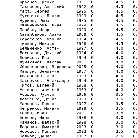
       Краснов, Денис         1991  0         4.5    0.
       Максимов, Анатолий     1952  0         4.5    0.
       Махт, Сергей           1995  0         4.5    0.
       Мусинятов, Даниил      1999  0         4.5    0.
       Нуриев, Роман          1985  0         4.5    0.
       Овчинникова, Лина      1999  0         4.5    0.
       Плюйко, Игорь          1999  0         4.5    0.
       Сагалбаков, Азамат     1988  0         4.5    0.
       Сарасеков, Даниил      1994  0         4.5    0.
       Шинкин, Михаил         1998  0         4.5    0.
       Бельченко, Артем       1997  0         4.0    0.
       Беспалов, Дмитрий      1994  0         4.0    0.
       Денисов, Иван          1994  0         4.0    0.
       Жумаханов, Жаслан      2001  0         4.0    0.
       Ибнояминова, Вероника  2005  0         4.0    0.
       Каплун, Вениамин       1937  0         4.0    0.
       Лютаревич, Иван        1993  0         4.0    0.
       Пахоруков, Александр   1994  0         4.0    0.
       Титов, Евгений         1988  0         4.0    0.
       Устинов, Алексей       1963  0         4.0    0.
       Асадов, Руслан         1996  0         3.5    0.
       Левченко, Денис        1993  0         3.5    0.
       Мамонов, Ерлан         1997  0         3.5    0.
       Петренко, Михаил       1998  0         3.5    0.
       Резин, Иван            2001  0         3.5    0.
       Беляев, Иван           1988  0         3.0    0.
       Качанов, Валерий       1998  0         3.0    0.
       Лещенко, Дмитрий       2003  0         3.0    0.
       Нефедов, Максим        2002  0         2.5    0.
       Чалков, Данил          1997  0         2.5    0.