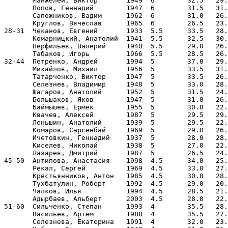
       Манжелей, Виктор       1949  6        32.5   29.
       Попов, Геннадий        1947  6        31.5   31.
       Сапожников, Вадим      1962  6        31.0   26.
       Круглов, Вячеслав      1965  6        26.5   23.
28-31  Чеканов, Евгений       1933  5.5      33.5   28.
       Комарницкий, Анатолий  1941  5.5      32.5   30.
       Перфильев, Валерий     1940  5.5      29.0   26.
       Табаков, Игорь         1966  5.5      28.5   26.
32-44  Петренко, Андрей       1994  5        37.0   29.
       Михайлов, Михаил       1956  5        33.5   31.
       Татарченко, Виктор     1947  5        33.5   26.
       Селезнев, Владимир     1948  5        33.0   28.
       Шагаров, Анатолий      1952  5        31.5   24.
       Большаков, Яков        1947  5        31.0   26.
       Баймышев, Ермек        1955  5        30.0   22.
       Квачев, Алексей        1987  5        29.5   29.
       Леньшин, Анатолий      1939  5        29.5   22.
       Комаров, Сарсенбай     1969  5        29.0   26.
       Ичетовкин, Геннадий    1937  5        28.0   28.
       Киселев, Николай       1938  5        27.0   22.
       Лазарев, Дмитрий       1987  5        26.5   24.
45-50  Антипова, Анастасия    1998  4.5      34.0   25.
       Рекал, Сергей          1969  4.5      33.0   27.
       Крестьянников, Антон   1985  4.5      30.0   28.
       Тухбатулин, Роберт     1992  4.5      29.0   20.
       Чалков, Илья           1994  4.5      28.5   21.
       Адырбаев, Альберт      2003  4.5      28.0   22.
51-60  Сильченко, Степан      1993  4        35.5   28.
       Васильев, Артем        1988  4        35.5   27.
       Селезнева, Екатерина   1991  4        32.0   23.