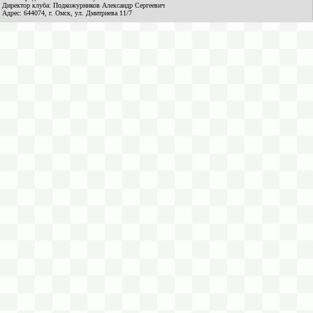
Директор клуба: Подкожурников Александр Сергеевич
Адрес: 644074, г. Омск, ул. Дмитриева 11/7