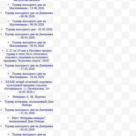
Турнир выходного дня на
Масленникова - 13.06.2026
Турнир выходного дня на Дмитриева
- 06.06.2026
Турнир выходного дня на
Масленникова - 06.06.2026
Турнир выходного дня - 31.05.2026
Турнир выходного дня на Дмитриева
- 30.05.2026
Турнир выходного дня на
Масленникова - 30.05.2026
С 22 по 24 мая в Полтавке прошел
турнир в зачет 56-го областного
сельского спортивно-культурного
праздника "Королева спорта - 2026"
Турнир выходного дня на Дмитриева
- 17.05.2026
Турнир выходного дня на
Масленникова - 16.05.2026
XXXIII летний областной спортивно-
культурный праздник сельских
обучающихся - с. Октябрьское, 14-
16.05.2026 г.
Мемориал А. М. Пуртова
Турнир ветеранов, посвященный Дню
Победы
Турнир выходного дня на Дмитриева
- 11.05.2026
Матч "Ветераны-юниоры",
посвященный Дню Победы
Турнир выходного дня на Дмитриева
- 02.05.2026
Турнир выходного дня на