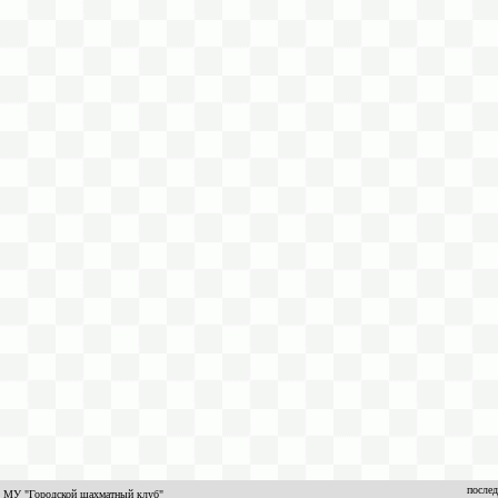
послед
МУ "Городской шахматный клуб"