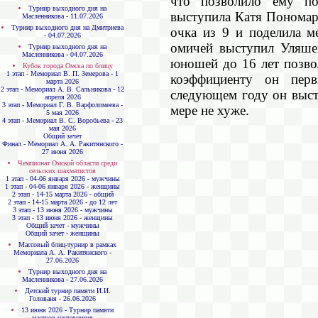
что позволило ему по
Турнир выходного дня на
выступила Катя Пономаре
Масленникова - 11.07.2026
Турнир выходного дня на Дмитриева
очка из 9 и поделила м
- 04.07.2026
омичей выступил Уляшев
Турнир выходного дня на
Масленникова - 04.07.2026
юношей до 16 лет позво
Кубок города Омска по блицу
1 этап - Мемориал В. П. Земерова - 1
коэффициенту он перв
марта 2026
2 этап - Мемориал А. В. Сальникова - 12
следующем году он выст
апреля 2026
3 этап - Мемориал Г. В. Варфоломеева -
мере не хуже.
5 мая 2026
4 этап - Мемориал В. С. Воробьева - 23
мая 2026
Общий зачет
Финал - Мемориал А. А. Ракитянского -
27 июня 2026
Чемпионат Омской области среди
сельских шахматистов
1 этап - 04-06 января 2026 - мужчины
1 этап - 04-06 января 2026 - женщины
2 этап - 14-15 марта 2026 - общий
2 этап - 14-15 марта 2026 - до 12 лет
3 этап - 13 июня 2026 - мужчины
3 этап - 13 июня 2026 - женщины
Общий зачет - мужчины
Общий зачет - женщины
Массовый блиц-турнир в рамках
Мемориала А. А. Ракитянского -
27.06.2026
Турнир выходного дня на
Масленникова - 27.06.2026
Детский турнир памяти И.И.
Голованя - 26.06.2026
13 июня 2026 - Турнир памяти
мастров-наставников