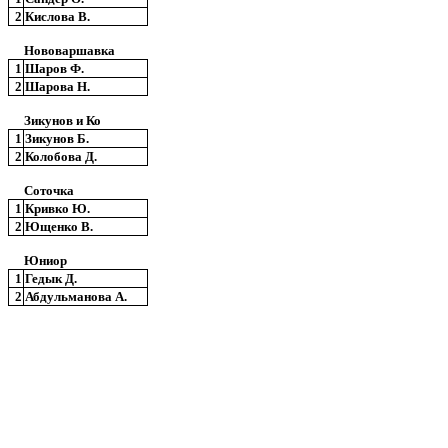
2
Кислова В.
Нововаршавка
1
Шаров Ф.
2
Шарова Н.
Зикунов и Ко
1
Зикунов Б.
2
Колобова Д.
Соточка
1
Кривко Ю.
2
Ющенко В.
Юниор
1
Гедык Д.
2
Абдульманова А.