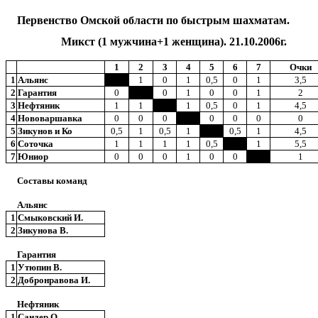
Первенство Омской области по быстрым шахматам.
Микст (1 мужчина+1 женщина). 21.10.2006г.
1
2
3
4
5
6
7
Очки
1
Альянс
1
0
1
0,5
0
1
3,5
2
Гарантия
0
0
1
0
0
1
2
3
Нефтяник
1
1
1
0,5
0
1
4,5
4
Нововаршавка
0
0
0
0
0
0
0
5
Зикунов и Ко
0,5
1
0,5
1
0,5
1
4,5
6
Соточка
1
1
1
1
0,5
1
5,5
7
Юниор
0
0
0
1
0
0
1
Составы команд
Альянс
1
Смыковский И.
2
Зикунова В.
Гарантия
1
Утюпин В.
2
Добронравова И.
Нефтяник
1
Сандер О.